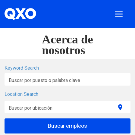
Toggle
navigatio
Buscar empleos
Acerca de
Acerca de nosotros
nosotros
Ubicaciones
Inicio de sesión para empleados
Keyword Search
Español
Buscar por puesto o palabra clave
Location Search
location_on
Buscar por ubicación
Buscar empleos