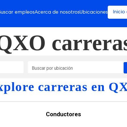
Inici
Buscar empleos
Acerca de nosotros
Ubicaciones
QXO carrera
Buscar por ubicación
xplore carreras en Q
Conductores