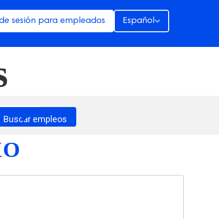
o de sesión para empleados
Español
s
location_on
Buscar empleos
XO