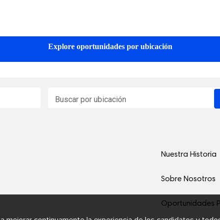
dos y Canadá, buscamos personas trabajadoras que nos ayuden a satis
contratando actualmente y explore las oportunidades que le esperan cer
Explore oportunidades por ubicación
Buscar por ubicación
Nuestra Historia
Sobre Nosotros
Oportunidades P